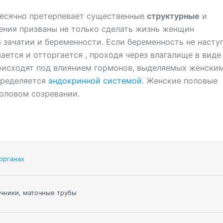
есячно претерпевает существенные
структурные
и
нения призваны не только сделать жизнь женщин
в зачатии и беременности. Если беременность не наступ
ется и отторгается , проходя через влагалище в виде
оисходят под влиянием гормонов, выделяемых женски
пределяется
эндокринной системой
. Женские половые
оловом созревании.
органах
ичники, маточные трубы