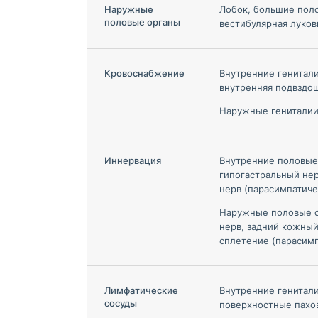
Наружные
Лобок, большие поло
половые органы
вестибулярная луко
Кровоснабжение
Внутренние генитали
внутренняя подвздош
Наружные гениталии:
Иннервация
Внутренние половые
гипогастральный не
нерв (парасимпатиче
Наружные половые о
нерв, задний кожный
сплетение (парасим
Лимфатические
Внутренние генитали
сосуды
поверхностные пахо