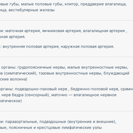
вые губы, малые половые губы, клитор, преддверие влагалища,
вица, вестибулярные железы
и: маточная артерия, яичниковая артерия, влагалищная артерия ,
ная артерия.
 внутренняя половая артерия, наружная половая артерия.
 органы: грудопоясничные нервы, малые внутренностные нервы,
рв (симпатический), тазовые внутренностные нервы, блуждающий
ские волокна)
рганы: подвздошно-паховый нерв , бедренно-половой нерв, срамн
 нерв бедра (сенсорный), маточно — влагалищное нервное
патическое)
и: парааортальные, подвздошные (внутренние и внешние),
вые, поясничные и крестцовые лимфатические узлы