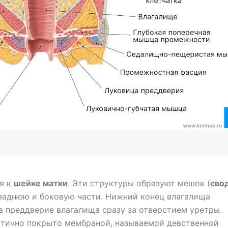
я к
шейке матки
. Эти структуры образуют мешок (
сво
 заднюю и боковую части. Нижний конец влагалища
 в преддверие влагалища сразу за отверстием уретры.
стично покрыто мембраной, называемой девственной