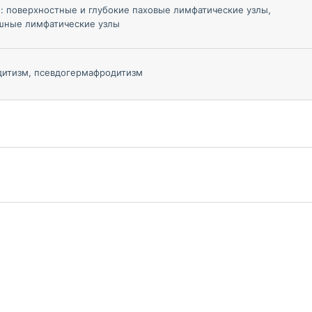
: поверхностные и глубокие паховые лимфатические узлы,
шные лимфатические узлы
итизм, псевдогермафродитизм